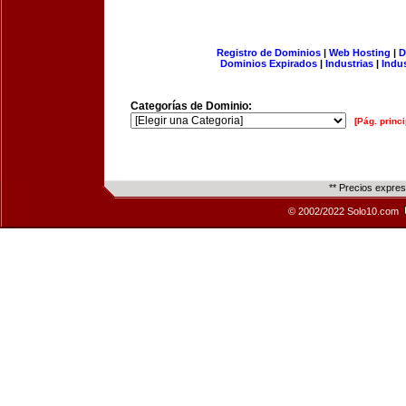
Registro de Dominios
|
Web Hosting
|
D
Dominios Expirados
|
Industrias
|
Indu
Categorías de Dominio:
[Pág. princi
** Precios expre
© 2002/2022 Solo10.com