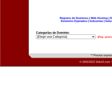
Registro de Dominios
|
Web Hosting
|
D
Dominios Expirados
|
Industrias
|
Indu
Categorías de Dominio:
[Pág. princi
** Precios expre
© 2002/2022 Solo10.com