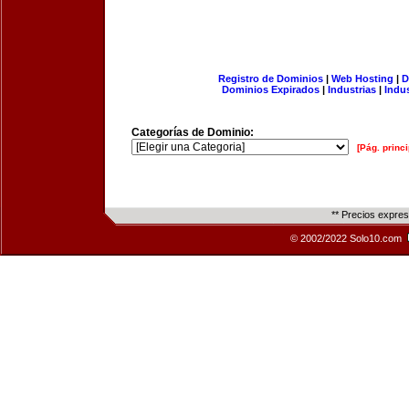
Registro de Dominios
|
Web Hosting
|
D
Dominios Expirados
|
Industrias
|
Indu
Categorías de Dominio:
[Pág. princi
** Precios expre
© 2002/2022 Solo10.com