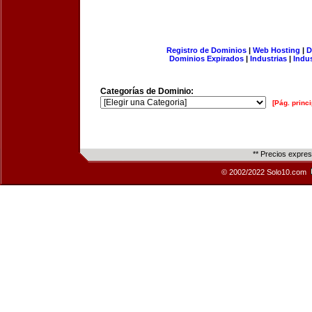
Registro de Dominios
|
Web Hosting
|
D
Dominios Expirados
|
Industrias
|
Indu
Categorías de Dominio:
[Pág. princi
** Precios expre
© 2002/2022 Solo10.com