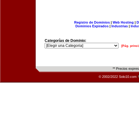
Registro de Dominios
|
Web Hosting
|
D
Dominios Expirados
|
Industrias
|
Indu
Categorías de Dominio:
[Pág. princi
** Precios expre
© 2002/2022 Solo10.com