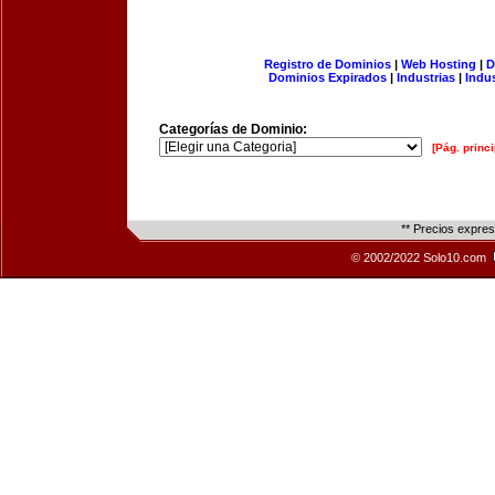
Registro de Dominios
|
Web Hosting
|
D
Dominios Expirados
|
Industrias
|
Indu
Categorías de Dominio:
[Pág. princi
** Precios expre
© 2002/2022 Solo10.com