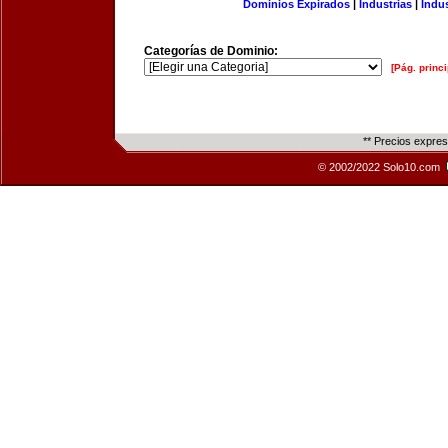
Dominios Expirados
|
Industrias
|
Indu
Categorías de Dominio:
[Pág. princi
** Precios expre
© 2002/2022 Solo10.com