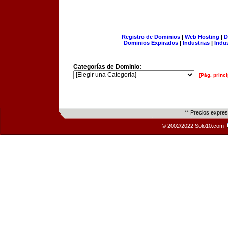
Registro de Dominios
|
Web Hosting
|
D
Dominios Expirados
|
Industrias
|
Indu
Categorías de Dominio:
[Pág. princi
** Precios expre
© 2002/2022 Solo10.com