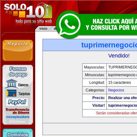
tuprimernegoci
Vendido!
Mayusculas:
TUPRIMERNEG
Minusculas:
tuprimernegocio
Longitud:
15 caracteres
Categorias:
Negocios
Precio:
Realizar una ofe
Visitar!
tuprimernegoci
Serán consideradas ofer