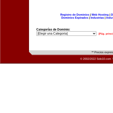
Registro de Dominios
|
Web Hosting
|
D
Dominios Expirados
|
Industrias
|
Indu
Categorías de Dominio:
[Pág. princi
** Precios expre
© 2002/2022 Solo10.com