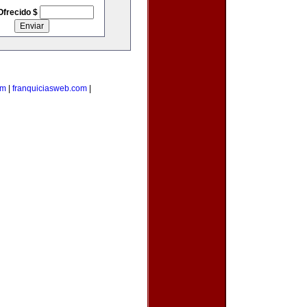
Ofrecido $
om
|
franquiciasweb.com
|