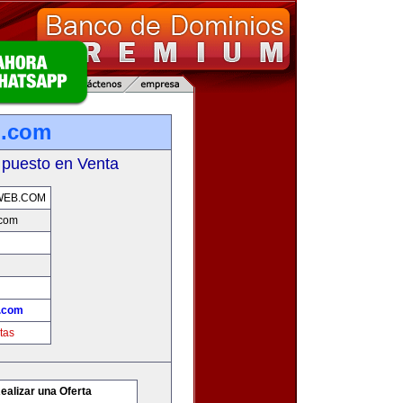
b.com
 puesto en Venta
WEB.COM
.com
.com
tas
ealizar una Oferta