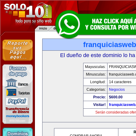
franquiciaswe
El dueño de este dominio lo ha
Mayusculas:
FRANQUICIAS
Minusculas:
franquiciasweb
Longitud:
14 caracteres
Categorias:
Negocios
Precio:
$600.00
Visitar!
franquiciasweb
Serán consideradas ofer
R