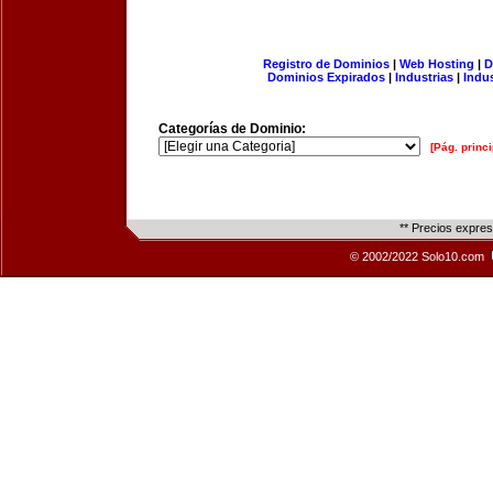
Registro de Dominios
|
Web Hosting
|
D
Dominios Expirados
|
Industrias
|
Indu
Categorías de Dominio:
[Pág. princi
** Precios expre
© 2002/2022 Solo10.com