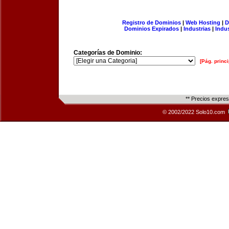
Registro de Dominios
|
Web Hosting
|
D
Dominios Expirados
|
Industrias
|
Indu
Categorías de Dominio:
[Pág. princi
** Precios expre
© 2002/2022 Solo10.com