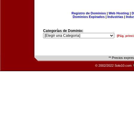
Registro de Dominios
|
Web Hosting
|
D
Dominios Expirados
|
Industrias
|
Indu
Categorías de Dominio:
[Pág. princi
** Precios expre
© 2002/2022 Solo10.com