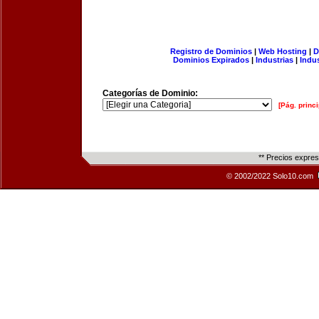
Registro de Dominios
|
Web Hosting
|
D
Dominios Expirados
|
Industrias
|
Indu
Categorías de Dominio:
[Pág. princi
** Precios expre
© 2002/2022 Solo10.com