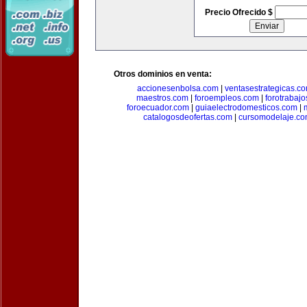
Precio Ofrecido $
Otros dominios en venta:
accionesenbolsa.com
|
ventasestrategicas.c
maestros.com
|
foroempleos.com
|
forotrabaj
foroecuador.com
|
guiaelectrodomesticos.com
|
catalogosdeofertas.com
|
cursomodelaje.c