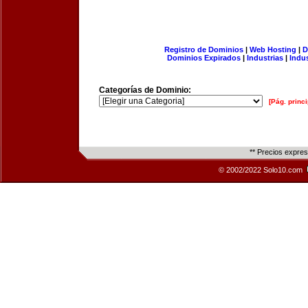
Registro de Dominios
|
Web Hosting
|
D
Dominios Expirados
|
Industrias
|
Indu
Categorías de Dominio:
[Pág. princi
** Precios expre
© 2002/2022 Solo10.com