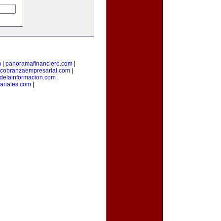
m
|
panoramafinanciero.com
|
cobranzaempresarial.com
|
sdelainformacion.com
|
ariales.com
|