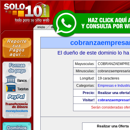
cobranzaempresar
El dueño de este dominio lo ha
Mayusculas:
COBRANZAEMPRE
Minusculas:
cobranzaempresaria
Longitud:
19 caracteres
Categorias:
Empresas e Industri
Precio:
Realizar una oferta
Visitar!
cobranzaempresari
Serán consideradas ofer
Realizar una Oferta