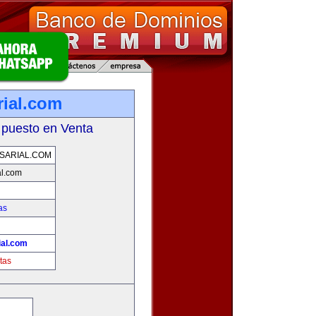
ial.com
 puesto en Venta
SARIAL.COM
l.com
as
!
al.com
tas