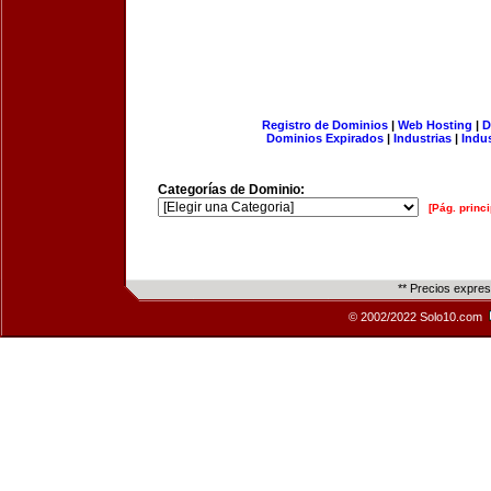
Registro de Dominios
|
Web Hosting
|
D
Dominios Expirados
|
Industrias
|
Indu
Categorías de Dominio:
[Pág. princi
** Precios expre
© 2002/2022 Solo10.com