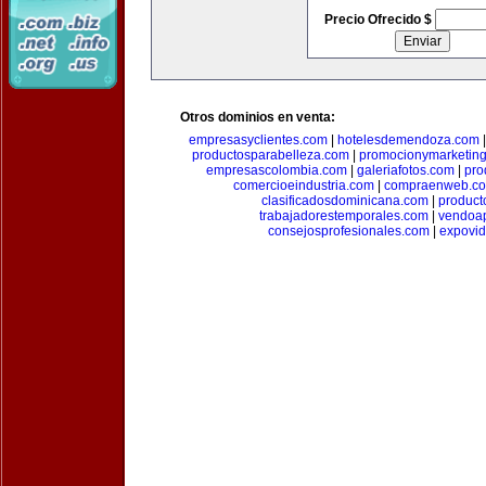
Precio Ofrecido $
Otros dominios en venta:
empresasyclientes.com
|
hotelesdemendoza.com
productosparabelleza.com
|
promocionymarketin
empresascolombia.com
|
galeriafotos.com
|
pro
comercioeindustria.com
|
compraenweb.c
clasificadosdominicana.com
|
product
trabajadorestemporales.com
|
vendoa
consejosprofesionales.com
|
expovi