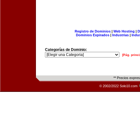
Registro de Dominios
|
Web Hosting
|
D
Dominios Expirados
|
Industrias
|
Indu
Categorías de Dominio:
[Pág. princi
** Precios expre
© 2002/2022 Solo10.com