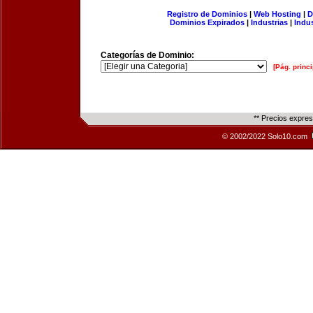
Registro de Dominios
|
Web Hosting
|
D
Dominios Expirados
|
Industrias
|
Indu
Categorías de Dominio:
[Pág. princi
** Precios expre
© 2002/2022 Solo10.com