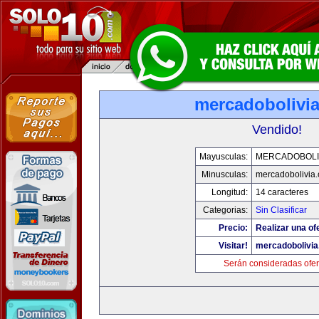
mercadobolivi
Vendido!
Mayusculas:
MERCADOBOLI
Minusculas:
mercadobolivia
Longitud:
14 caracteres
Categorias:
Sin Clasificar
Precio:
Realizar una of
Visitar!
mercadobolivi
Serán consideradas ofer