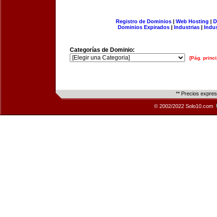
Registro de Dominios
|
Web Hosting
|
D
Dominios Expirados
|
Industrias
|
Indu
Categorías de Dominio:
[Pág. princi
** Precios expre
© 2002/2022 Solo10.com