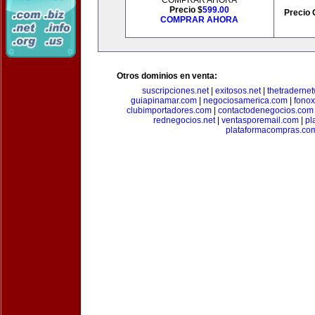
COMPRAR AHORA
Precio $
599.00
Precio 
COMPRAR AHORA
Otros dominios en venta:
suscripciones.net
|
exitosos.net
|
thetraderne
guiapinamar.com
|
negociosamerica.com
|
fonox
clubimportadores.com
|
contactodenegocios.com
rednegocios.net
|
ventasporemail.com
|
pl
plataformacompras.co