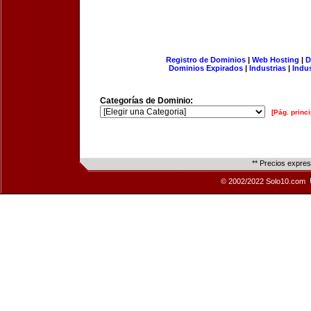
Registro de Dominios
|
Web Hosting
|
D
Dominios Expirados
|
Industrias
|
Indu
Categorías de Dominio:
[Pág. princi
** Precios expre
© 2002/2022 Solo10.com