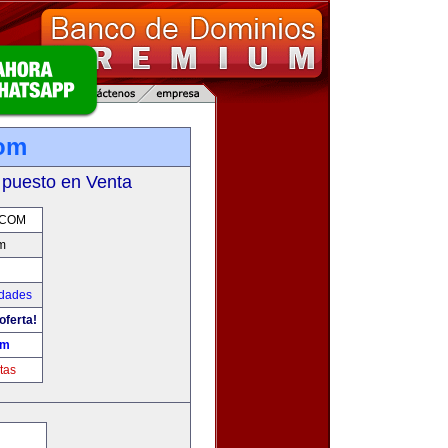
com
 puesto en Venta
.COM
m
udades
oferta!
om
tas