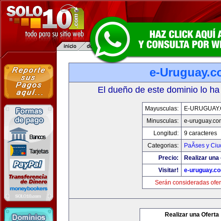
e-Uruguay.
El dueño de este dominio lo ha
Mayusculas:
E-URUGUAY
Minusculas:
e-uruguay.co
Longitud:
9 caracteres
Categorias:
PaÃ­ses y Ci
Precio:
Realizar una 
Visitar!
e-uruguay.c
Serán consideradas ofer
Realizar una Oferta