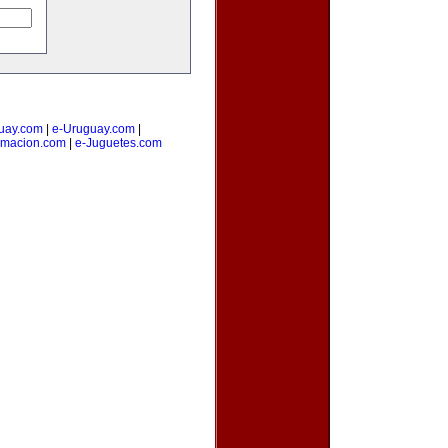
uay.com
|
e-Uruguay.com
|
amacion.com
|
e-Juguetes.com