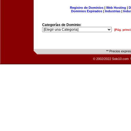
Registro de Dominios
|
Web Hosting
|
D
Dominios Expirados
|
Industrias
|
Indu
Categorías de Dominio:
[Pág. princi
** Precios expre
© 2002/2022 Solo10.com