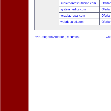
suplementosnutricion.com
Ofertar
systemmedics.com
Ofertar
terapiagrupal.com
Ofertar
webdesalud.com
Ofertar
<< Categoria Anterior (Recursos)
Cat