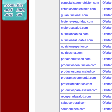
especialistaennutricion.com
Ofertar
estudiosambientales.com
Ofertar
guianutricional.com
Ofertar
higieneyseguridad.com
Ofertar
mejoresusalud.com
Ofertar
nutricioncanina.com
Ofertar
nutricionsaludable.com
Ofertar
nutricionsuperior.com
Ofertar
nutricocina.com
Ofertar
portaldenutricion.com
Ofertar
productosdenutricion.com
Ofertar
productosparalasalud.com
Ofertar
programacionmental.com
Ofertar
protectoresdiarios.com
Ofertar
pruductosparalasalud.com
Ofertar
recuperarlasalud.com
Ofertar
saludcorporal.com
Ofertar
saludenlinea.com
Ofertar